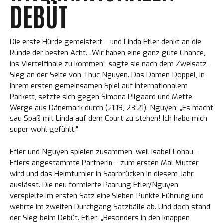
DEBÜT
Die erste Hürde gemeistert – und Linda Efler denkt an die
Runde der besten Acht. „Wir haben eine ganz gute Chance,
ins Viertelfinale zu kommen“, sagte sie nach dem Zweisatz-
Sieg an der Seite von Thuc Nguyen. Das Damen-Doppel, in
ihrem ersten gemeinsamen Spiel auf internationalem
Parkett, setzte sich gegen Simona Pilgaard und Mette
Werge aus Dänemark durch (21:19, 23:21). Nguyen: „Es macht
sau Spaß mit Linda auf dem Court zu stehen! Ich habe mich
super wohl gefühlt.“
Efler und Nguyen spielen zusammen, weil Isabel Lohau –
Eflers angestammte Partnerin – zum ersten Mal Mutter
wird und das Heimturnier in Saarbrücken in diesem Jahr
auslässt. Die neu formierte Paarung Efler/Nguyen
verspielte im ersten Satz eine Sieben-Punkte-Führung und
wehrte im zweiten Durchgang Satzbälle ab. Und doch stand
der Sieg beim Debüt. Efler: „Besonders in den knappen