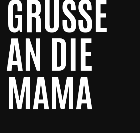
GRÜSSE A
N DIE M
AMA