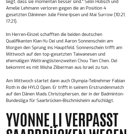
liegt, dass sie momentan besser sind.“ Selin Hübsch und
Amelie Lehmann verloren gegen die an Position 4
gesetzten Däninnen Julie Finne-Ipsen und Mai Surrow (10:21,
17:21).
Im Herren-Einzel schafften die beiden deutschen
Qualifikanten Kian-Yu Oei und Aaron Sonnenschein am
Morgen den Sprung ins Hauptfeld. Sonnenschein trifft am
Mittwoch auf den top-gesetzten Taiwanesen und
ehemaligen Weltranglistenzweiten Chou Tien Chen. Oei
bekommt es mit Misha Zilberman aus Israel zu tun.
Am Mittwoch startet dann auch Olympia-Teilnehmer Fabian
Loading. Please wait.
Roth in die HYLO Open. Er trifft in seinem Erstrundenmatch
auf den Dänen Mads Christophersen, der in der Badminton-
Bundesliga für Saarbrücken-Bischmisheim aufschlägt.
YVONNE LI VERPASST