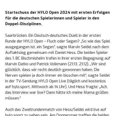
Startschuss der HYLO Open 2024 mit ersten Erfolgen
für die deutschen Spielerinnen und Spieler in den
Doppel-Disziplinen.
Saarbrücken. Ein Deutsch-deutsches Duell in der ersten
Runde der HYLO Open – Fluch oder Segen? „So wie das Spiel
ausgegangen ist, ein Segen“, sagte Marvin Seidel nach dem
Auftaktsieg gemeinsam mit Daniel Hess. Die beiden Spieler
des 1. BC Bischmisheim trafen in ihrer ersten Begegnung auf
Marvin Datko und Patrick Volkmann (21:13, 21:12). „Wir sind
glücklich, dass wir recht deutlich gewonnen haben. Die
Nerven spielen ja doch immer ein bisschen mit“, sagte Seidel
in der TV-Sendung HYLO Open Live (täglich und kostenlos
auf
hylo.sport
, Mittwoch ab 14 Uhr). Und Hess fragte: „Ach,
das Interview war live? Dann hätte ich meine Mama grüßen
müssen.“
Auch das Zweitrundenmatch von Hess/Seidel wird live auf
hylo.sport
zu sehen sein. Am Donnerstag treffen die beiden