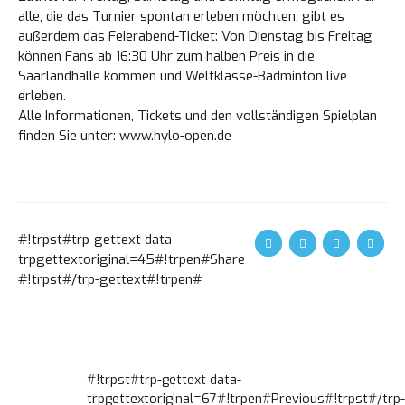
alle, die das Turnier spontan erleben möchten, gibt es
außerdem das Feierabend-Ticket: Von Dienstag bis Freitag
können Fans ab 16:30 Uhr zum halben Preis in die
Saarlandhalle kommen und Weltklasse-Badminton live
Loading. Please wait.
erleben.
Alle Informationen, Tickets und den vollständigen Spielplan
finden Sie unter: www.hylo-open.de
#!trpst#trp-gettext data-
trpgettextoriginal=45#!trpen#Share
#!trpst#/trp-gettext#!trpen#
#!TRPST#TRP-
#!trpst#trp-gettext data-
trpgettextoriginal=67#!trpen#Previous#!trpst#/trp-