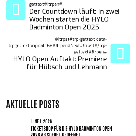
gettext#!trpen#
GETTEXT
Der Countdown läuft: In zwei
Wochen starten die HYLO
DATA-
Badminton Open 2025
TRPGETTEXTORIGINAL=
#!trpst#trp-gettext data-
trpgettextoriginal=68#!trpen#Next#!trpst#/trp-
gettext#!trpen#
NAVIGATION#!TRPST#/
HYLO Open Auftakt: Premiere
für Hübsch und Lehmann
GETTEXT#!TRPEN#
AKTUELLE POSTS
JUNE 1, 2026
TICKETSHOP FÜR DIE HYLO BADMINTON OPEN
2026 AB SOFORT GEÖFFNET