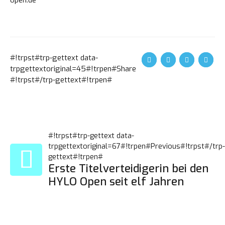
open.de
#!trpst#trp-gettext data-
trpgettextoriginal=45#!trpen#Share
#!trpst#/trp-gettext#!trpen#
Loading. Please wait.
#!TRPST#TRP-
#!trpst#trp-gettext data-
trpgettextoriginal=67#!trpen#Previous#!trpst#/trp-
gettext#!trpen#
GETTEXT
Erste Titelverteidigerin bei den
HYLO Open seit elf Jahren
DATA-