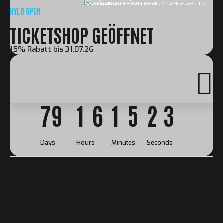
HYLO OPEN
TICKETSHOP GEÖFFNET
15% Rabatt bis 31.07.26
1
6
1
5
2
2
7
9
1
6
1
5
2
2
Days
Hours
Minutes
Seconds